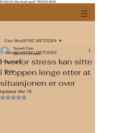
87e921ff-cf4a-4ea0-aad5-7f691f213828
Post
Cain MindSYNC METODEN
Tanyah Cain
Cain MindSYNC METODEN
Mar 9
3 min read
Hvorfor stress kan sitte
Hypnose
i kroppen lenge etter at
Skole
situasjonen er over
Updated:
Mar 16
Rated NaN out of 5 stars.