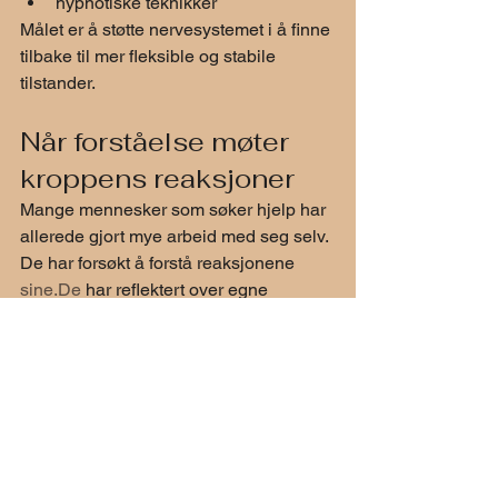
hypnotiske teknikker
Målet er å støtte nervesystemet i å finne 
tilbake til mer fleksible og stabile 
tilstander.
Når forståelse møter 
kroppens reaksjoner
Mange mennesker som søker hjelp har 
allerede gjort mye arbeid med seg selv.
De har forsøkt å forstå reaksjonene 
sine.De
 har reflektert over egne 
mønstre.
Likevel opplever mange at kroppen 
fortsatt reagerer.
Derfor arbeider noen tilnærminger både 
med:
forståelse
og kroppens reguleringssystemer